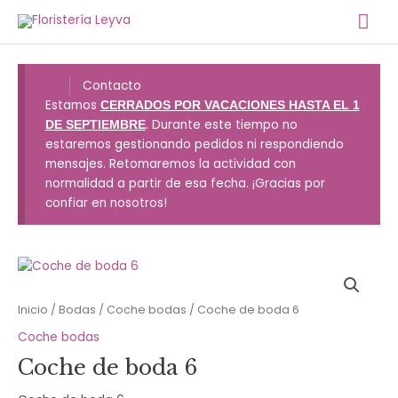
Ir
Me
al
contenido
prin
Contacto
Estamos
CERRADOS POR VACACIONES HASTA EL 1
. Durante este tiempo no
DE SEPTIEMBRE
estaremos gestionando pedidos ni respondiendo
mensajes. Retomaremos la actividad con
normalidad a partir de esa fecha. ¡Gracias por
confiar en nosotros!
Inicio
/
Bodas
/
Coche bodas
/ Coche de boda 6
Coche bodas
Coche de boda 6