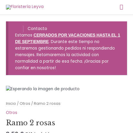
Ir
Me
al
contenido
prin
Contacto
Estamos
CERRADOS POR VACACIONES HASTA EL 1
. Durante este tiempo no
DE SEPTIEMBRE
estaremos gestionando pedidos ni respondiendo
mensajes. Retomaremos la actividad con
normalidad a partir de esa fecha. ¡Gracias por
confiar en nosotros!
Inicio
/
Otros
/ Ramo 2 rosas
Otros
Ramo 2 rosas