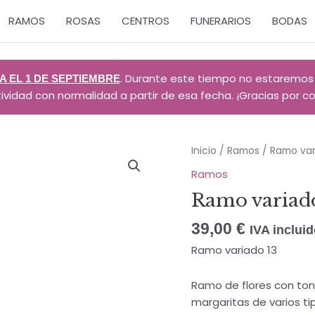
RAMOS
ROSAS
CENTROS
FUNERARIOS
BODAS
. Durante este tiempo no estaremos
 EL 1 DE SEPTIEMBRE
dad con normalidad a partir de esa fecha. ¡Gracias por con
Inicio
/
Ramos
/ Ramo var
Ramos
Ramo variad
39,00
€
IVA inclui
Ramo variado 13
Ramo de flores con ton
margaritas de varios tip