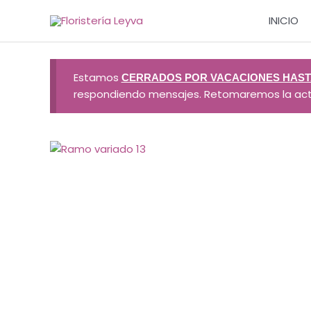
Ir
INICIO
al
contenido
Estamos
CERRADOS POR VACACIONES HASTA
respondiendo mensajes. Retomaremos la activi