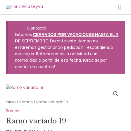
Ir
Me
al
contenido
prin
Contacto
Estamos
CERRADOS POR VACACIONES HASTA EL 1
. Durante este tiempo no
DE SEPTIEMBRE
estaremos gestionando pedidos ni respondiendo
mensajes. Retomaremos la actividad con
normalidad a partir de esa fecha. ¡Gracias por
confiar en nosotros!
Inicio
/
Ramos
/ Ramo variado 19
Ramos
Ramo variado 19