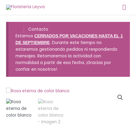
Ir
Me
al
contenido
prin
Contacto
Estamos
CERRADOS POR VACACIONES HASTA EL 1
. Durante este tiempo no
DE SEPTIEMBRE
estaremos gestionando pedidos ni respondiendo
mensajes. Retomaremos la actividad con
normalidad a partir de esa fecha. ¡Gracias por
confiar en nosotros!