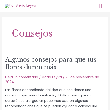
Ir
Me
al
contenido
prin
Consejos
Algunos
Algunos consejos para que tus
consejos
flores duren más
para
que
Deja un comentario
/
María Leyva
/
23 de noviembre de
tus
2024
flores
Las flores dependiendo del tipo que sea tienen una
duren
duración aproximada entre 5 y 10 días, para que su
más
duración se alargue un poco mas existen algunas
recomendaciones que te pueden ayudar a conseguirlo.