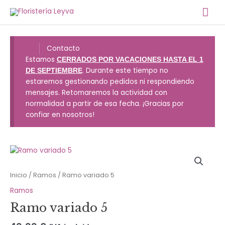
Ir
Me
al
contenido
prin
Contacto
Estamos
CERRADOS POR VACACIONES HASTA EL 1
. Durante este tiempo no
DE SEPTIEMBRE
estaremos gestionando pedidos ni respondiendo
mensajes. Retomaremos la actividad con
normalidad a partir de esa fecha. ¡Gracias por
confiar en nosotros!
Inicio
/
Ramos
/ Ramo variado 5
Ramos
Ramo variado 5