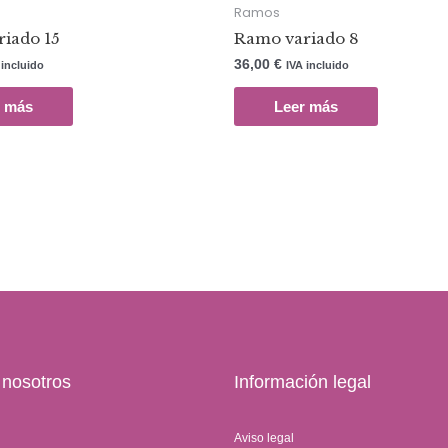
Ramos
iado 15
Ramo variado 8
36,00
€
 incluido
IVA incluido
r más
Leer más
 nosotros
Información legal
Aviso legal