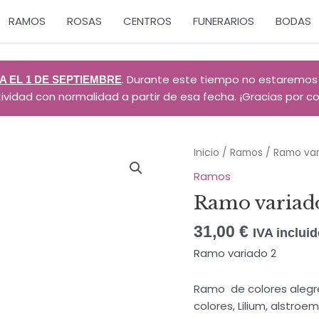
RAMOS
ROSAS
CENTROS
FUNERARIOS
BODAS
. Durante este tiempo no estaremos
 EL 1 DE SEPTIEMBRE
dad con normalidad a partir de esa fecha. ¡Gracias por con
Inicio
/
Ramos
/ Ramo var
Ramos
Ramo variad
31,00
€
IVA inclui
Ramo variado 2
Ramo de colores alegre
colores, Lilium, alstroe