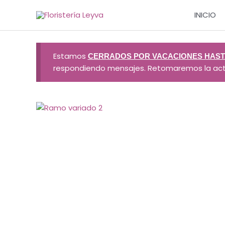
Ir
INICIO
al
contenido
Estamos
CERRADOS POR VACACIONES HASTA
respondiendo mensajes. Retomaremos la activi