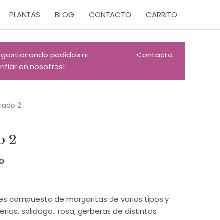
PLANTAS
BLOG
CONTACTO
CARRITO
 gestionando pedidos ni
Contacto
fiar en nosotros!
iado 2
o 2
do
s compuesto de margaritas de varios tipos y
merias, solidago, rosa, gerberas de distintos